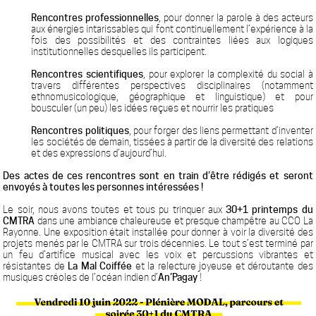
Rencontres professionnelles
, pour donner la parole à des acteurs
aux énergies intarissables qui font continuellement l’expérience à la
fois des possibilités et des contraintes liées aux logiques
institutionnelles desquelles ils participent.
Rencontres scientifiques
, pour explorer la complexité du social à
travers différentes perspectives disciplinaires (notamment
ethnomusicologique, géographique et linguistique) et pour
bousculer (un peu) les idées reçues et nourrir les pratiques
Rencontres politiques
, pour forger des liens permettant d’inventer
les sociétés de demain, tissées à partir de la diversité des relations
et des expressions d’aujourd’hui.
Des actes de ces rencontres sont en train d’être rédigés et seront
envoyés à toutes les personnes intéressées !
Le soir, nous avons toutes et tous pu trinquer aux
30+1 printemps du
CMTRA
dans une ambiance chaleureuse et presque champêtre au CCO La
Rayonne. Une exposition était installée pour donner à voir la diversité des
projets menés par le CMTRA sur trois décennies. Le tout s’est terminé par
un feu d’artifice musical avec les voix et percussions vibrantes et
résistantes de
La Mal Coiffée
et la relecture joyeuse et déroutante des
musiques créoles de l’océan indien d’
An’Pagay
!