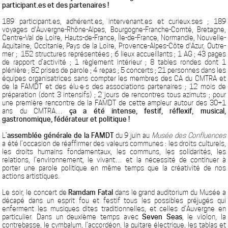
participant.es et des partenaires !
189 participant.es, adhérent.es, intervenant.es et curieux.ses ; 189
voyages d'Auvergne-Rhône-Alpes, Bourgogne-Franche-Comté, Bretagne,
Centre-Val de Loire, Hauts-de-France, Île-de-France, Normandie, Nouvelle-
Aquitaine, Occitanie, Pays de la Loire, Provence-Alpes-Côte d'Azur, Outre-
mer ; 152 structures représentées ; 6 lieux accueillants ; 1 AG ; 43 pages
de rapport d’activité ; 1 règlement intérieur ; 8 tables rondes dont 1
plénière ; 82 prises de parole ; 4 repas ; 5 concerts ; 21 personnes dans les
équipes organisatrices sans compter les membres des CA du CMTRA et
de la FAMDT et des élu·e·s des associations partenaires ; 12 mois de
préparation (dont 3 intensifs) ; 2 jours de rencontres tous azimuts ; pour
une première rencontre de la FAMDT de cette ampleur autour des 30+1
ans du CMTRA…
ça a été intense, festif, réflexif, musical,
gastronomique, fédérateur et politique !
L’
assemblée générale de la FAMDT
du 9 juin au
Musée des Confluences
a été l’occasion de réaffirmer des valeurs communes : les droits culturels,
les droits humains fondamentaux, les communs, les solidarités, les
relations, l’environnement, le vivant… et la nécessité de continuer à
porter une parole politique en même temps que la créativité de nos
actions artistiques.
Le soir, le concert de
Ramdam Fatal
dans le grand auditorium du Musée a
décapé dans un esprit fou et festif tous les possibles préjugés qui
enferment les musiques dites traditionnelles, et celles d’Auvergne en
particulier. Dans un deuxième temps avec
Seven Seas
, le violon, la
contrebasse, le cymbalum, l’accordéon, la guitare électrique, les tablas et