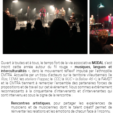
Ouvert à toutes et à tous, le temps fort de la vie associative
MODAL
s’est
inscrit cette année autour du fil rouge «
musiques, langues et
interculturalités
», dans le mouvement réflexif impulsé par l’ethnopôle
CMTRA. Accueillie par un tissu d’acteurs sur le territoire villeurbannais (le
Rize
, l’
ENM
, les
ateliers Frappaz
, le
CCO
, la
MJC « la Balise 46 »
), la FAMDT
et le CMTRA tiennent à remercier l’ensemble des partenaires forces de
propositions et de travail sur cet événement. Nous sommes extrêmement
reconnaissants à la cinquantaine d’intervenants et d’intervenantes qui
sont intervenu.es sous le signe de la rencontre :
Rencontres artistiques
, pour partager les expériences de
musiciens et de musiciennes dont le talent créatif permet de
réinventer les relations et les émotions de chacun face à l’inconnu.