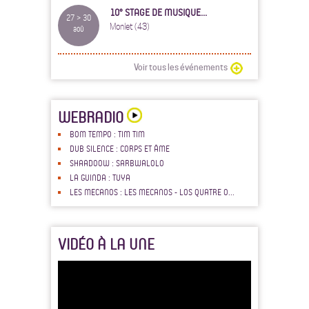
10° STAGE DE MUSIQUE...
27 > 30
Monlet (43)
aoû
Voir tous les événements
WEBRADIO
BOM TEMPO : TIM TIM
DUB SILENCE : CORPS ET ÂME
SHAADOOW : SARBWALOLO
LA GUINDA : TUYA
LES MECANOS : LES MECANOS - LOS QUATRE O...
VIDÉO À LA UNE