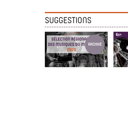
SUGGESTIONS
ARCHIVE
SÉLECTION RÉGIONALE DES...
4ÈME J
Dispositif d’accompagnement de
Rencont
groupes émergents