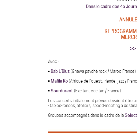
Dans le cadre des 4e Jour
ANNULÉ
REPROGRAMMÉ
MERCRE
>> 
Avec :
•
Bab L’Bluz
(Gnawa psyché rock / Maroc-France)
•
Mafila Ko
(Afrique de l’ouest, Irlande, jazz / Fran
•
Sourdurent
(Excitant occitan / France)
Les concerts initialement prévus devaient être p
: tables-rondes, ateliers, speed-meeting à destin
Groupes accompagnés dans le cadre de la
Sélec