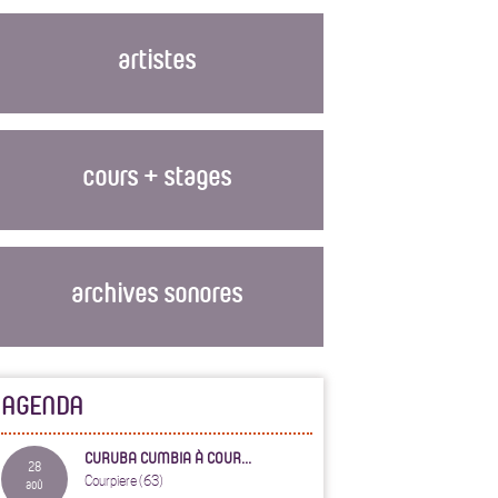
artistes
cours + stages
archives sonores
AGENDA
CURUBA CUMBIA À COUR...
28
Courpiere (63)
aoû