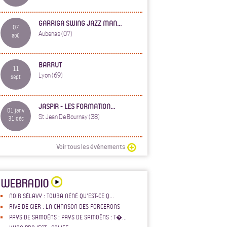
GARRIGA SWING JAZZ MAN...
07
Aubenas (07)
aoû
BARRUT
11
Lyon (69)
sept
JASPIR - LES FORMATION...
01 janv
St Jean De Bournay (38)
31 déc
Voir tous les événements
WEBRADIO
NOIR SÉLAVY : TOUBA NÉNÉ QU'EST-CE Q...
RIVE DE GIER : LA CHANSON DES FORGERONS
PAYS DE SAMOËNS : PAYS DE SAMOËNS : T�...