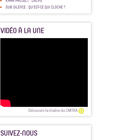
KHAA PROJECT : CALIFE
DUB SILENCE : QU'EST-CE QUI CLOCHE ?
VIDÉO À LA UNE
Découvrir la chaîne du CMTRA
SUIVEZ-NOUS