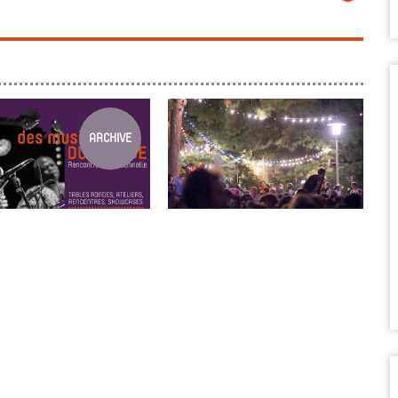
ARCHIVE
OURNÉE DES MUSIQU...
SPECTACLE VIVANT PROFESSI...
res professionnelles 2021
Diffuseurs, programmateurs,
producteurs, rejoignez la
commission.