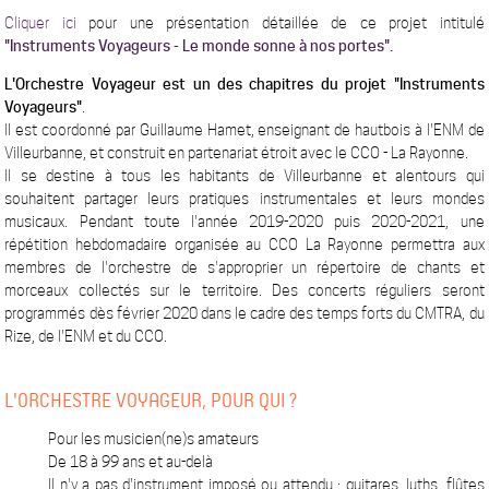
Cliquer ici
pour une présentation détaillée de ce projet intitulé
"Instruments Voyageurs - Le monde sonne à nos portes".
L'Orchestre Voyageur est un des chapitres du projet "Instruments
Voyageurs"
.
Il est coordonné par Guillaume Hamet, enseignant de hautbois à l'ENM de
Villeurbanne, et construit en partenariat étroit avec le CCO - La Rayonne.
Il se destine à tous les habitants de Villeurbanne et alentours qui
souhaitent partager leurs pratiques instrumentales et leurs mondes
musicaux. Pendant toute l'année 2019-2020 puis 2020-2021, une
répétition hebdomadaire organisée au CCO La Rayonne permettra aux
membres de l'orchestre de s'approprier un répertoire de chants et
morceaux collectés sur le territoire. Des concerts réguliers seront
programmés dès février 2020 dans le cadre des temps forts du CMTRA, du
Rize, de l'ENM et du CCO.
L'ORCHESTRE VOYAGEUR, POUR QUI ?
Pour les musicien(ne)s amateurs
De 18 à 99 ans et au-delà
Il n'y a pas d'instrument imposé ou attendu : guitares, luths, flûtes