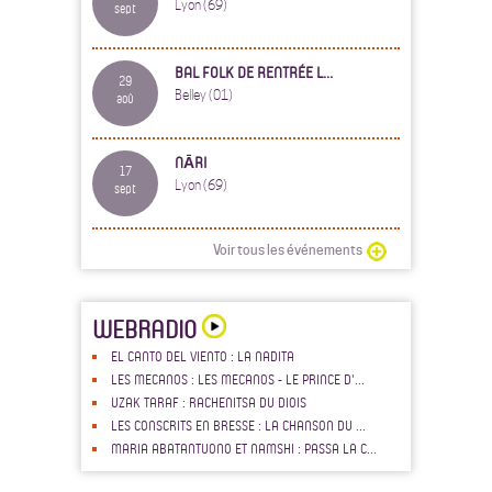
Lyon (69)
sept
BAL FOLK DE RENTRÉE L...
29
Belley (01)
aoû
NĀRI
17
Lyon (69)
sept
Voir tous les événements
WEBRADIO
EL CANTO DEL VIENTO : LA NADITA
LES MECANOS : LES MECANOS - LE PRINCE D'...
UZAK TARAF : RACHENITSA DU DIOIS
LES CONSCRITS EN BRESSE : LA CHANSON DU ...
MARIA ABATANTUONO ET NAMSHI : PASSA LA C...