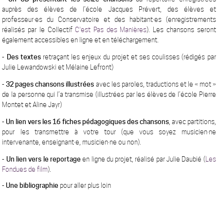
auprès des élèves de l’école Jacques Prévert, des élèves et
professeur·es du Conservatoire et des habitant·es (enregistrements
réalisés par le Collectif
C'est Pas des Manières
). Les chansons seront
également accessibles en ligne et en téléchargement.
- Des textes
retraçant les enjeux du projet et ses coulisses (rédigés par
Julie Lewandowski et Mélaine Lefront)
- 32 pages chansons illustrées
avec les paroles, traductions et le « mot »
de la personne qui l’a transmise (illustrées par les élèves de l’école Pierre
Montet et Aline Jayr)
- Un lien vers les 16 fiches pédagogiques des chansons
, avec partitions,
pour les transmettre à votre tour (que vous soyez musicien·ne
intervenante, enseignant·e, musicien·ne ou non).
- Un lien vers le reportage
en ligne du projet, réalisé par Julie Daubié (
Les
Fondues de film
).
- Une bibliographie
pour aller plus loin