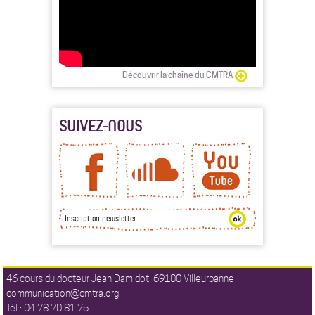
Découvrir la chaîne du CMTRA
SUIVEZ-NOUS
46 cours du docteur Jean Damidot, 69100 Villeurbanne
communication@cmtra.org
Tél : 04 78 70 81 75