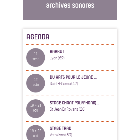
archives sonores
AGENDA
BARRUT
11
Lyon (69)
sept
DU ARTS POUR LE JEUNE ...
12
Saint-Etienne (42)
octo
STAGE CHANT POLYPHONIQ...
19 > 21
St Jean En Royans (26)
aoû
STAGE TRAD
19 > 22
Vernaison (69)
aoû