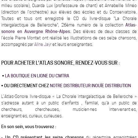
milieu scolaire), Ouarda Lux (professeure de chant) et Annabellle Minéo
(direction de l’orchestre) aux élèves des écoles et du Conservatoire.
Toutes et tous ont enregistré le CD du livre-disque "La Chorale
intergalactique de Belleroche", 26ème numéro de la collection
Atlas-
sonore en Auvergne Rhône-Alpes
.
Des élèves de deux classes de
l’école Pierre Montet ont réalisé les illustrations de ces seize chansons,
accompagnés par
Aline Jayr
et leurs enseignantes.
POUR ACHETER L'ATLAS SONORE,
RENDEZ-VOUS SUR :
•
LA BOUTIQUE EN LIGNE DU CMTRA
• OU DIRECTEMENT CHEZ
NOTRE DISTRIBUTEUR INOUÏE DISTRIBUTION
L’Atlas-Sonore livre-disque « La Chorale intergalactique de Belleroche »
s’adresse autant à un public d’enfants , familial, qu’à un public de
chercheurs, chercheuses, musicien·nes intervenant·es,
enseignant·es, curieux, curieuses.
En son sein, vous trouverez :
- Un CD présentant les seize chansons
du répertoire enregistrées