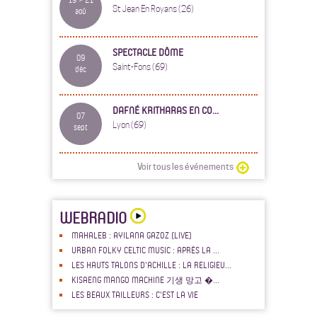
St Jean En Royans (26)
aoû
SPECTACLE DÔME
09
Saint-Fons (69)
déc
DAFNÉ KRITHARAS EN CO...
07
Lyon (69)
sept
Voir tous les événements
WEBRADIO
MAHALEB : AYILANA GAZOZ (LIVE)
URBAN FOLKY CELTIC MUSIC : APRÈS LA ...
LES HAUTS TALONS D'ACHILLE : LA RELIGIEU...
KISAENG MANGO MACHINE 기생 망고 �...
LES BEAUX TAILLEURS : C'EST LA VIE