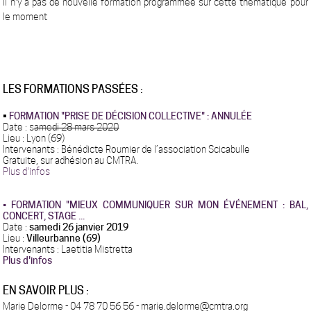
Il n'y a pas de nouvelle formation programmée sur cette thématique pour
le moment
LES FORMATIONS PASSÉES :
•
FORMATION "PRISE DE DÉCISION COLLECTIVE" : ANNULÉE
Date : s
amedi 28 mars 2020
Lieu : Lyon (69)
Intervenants : Bénédicte Roumier de l’association Scicabulle
Gratuite, sur adhésion au CMTRA.
Plus d'infos
•
FORMATION "MIEUX COMMUNIQUER SUR MON ÉVÉNEMENT : BAL,
CONCERT, STAGE ...
Date :
samedi 26 janvier 2019
Lieu :
Villeurbanne (69)
Intervenants : Laetitia Mistretta
Plus d'infos
EN SAVOIR PLUS :
Marie Delorme - 04 78 70 56 56 - marie.delorme@cmtra.org