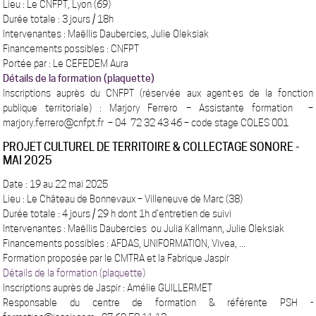
Lieu : Le CNFPT, Lyon (69)
Durée totale : 3 jours / 18h
Intervenantes : Maëllis Daubercies, Julie Oleksiak
Financements possibles : CNFPT
Portée par : Le CEFEDEM Aura
Détails de la formation (plaquette)
Inscriptions auprès du CNFPT (réservée aux agent·es de la fonction
publique territoriale) : Marjory Ferrero – Assistante formation –
marjory.ferrero@cnfpt.fr – 04 72 32 43 46 – code stage COLES 001
PROJET CULTUREL DE TERRITOIRE & COLLECTAGE SONORE -
MAI 2025
Date : 19 au 22 mai 2025
Lieu : Le Château de Bonnevaux – Villeneuve de Marc (38)
Durée totale : 4 jours / 29 h dont 1h d’entretien de suivi
Intervenantes :
Maëllis Daubercies
ou Julia Kallmann, Julie Oleksiak
Financements possibles : AFDAS, UNIFORMATION, Vivea, ...
Formation proposée par le CMTRA et la Fabrique Jaspir
Détails de la formation (plaquette)
Inscriptions auprès de Jaspir : Amélie GUILLERMET
Responsable du centre de formation & référente PSH -