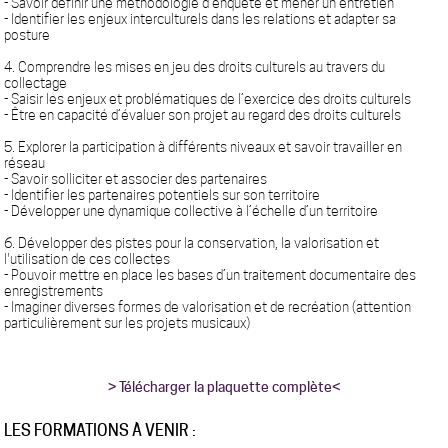
- Savoir définir une méthodologie d’enquête et mener un entretien
- Identifier les enjeux interculturels dans les relations et adapter sa
posture
4. Comprendre les mises en jeu des droits culturels au travers du
collectage
- Saisir les enjeux et problématiques de l’exercice des droits culturels
- Être en capacité d’évaluer son projet au regard des droits culturels
5. Explorer la participation à différents niveaux et savoir travailler en
réseau
- Savoir solliciter et associer des partenaires
- Identifier les partenaires potentiels sur son territoire
- Développer une dynamique collective à l’échelle d’un territoire
6. Développer des pistes pour la conservation, la valorisation et
l'utilisation de ces collectes
- Pouvoir mettre en place les bases d’un traitement documentaire des
enregistrements
- Imaginer diverses formes de valorisation et de recréation (attention
particulièrement sur les projets musicaux)
> Télécharger la plaquette complète<
LES FORMATIONS À VENIR :