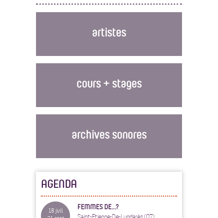
artistes
cours + stages
archives sonores
AGENDA
FEMMES DE...?
18 juil
Saint-Etienne-De-Lugdarès (07)