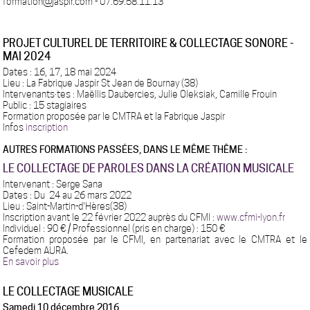
formation@jaspir.com - 07.69.58.11.13
PROJET CULTUREL DE TERRITOIRE & COLLECTAGE SONORE -
MAI 2024
Dates : 16, 17, 18 mai 2024
Lieu : La Fabrique Jaspir St Jean de Bournay (38)
Intervenants·tes : Maëllis Daubercies, Julie Oleksiak, Camille Frouin
Public : 15 stagiaires
Formation proposée par le CMTRA et la Fabrique Jaspir
Infos
inscription
AUTRES FORMATIONS PASSÉES, DANS LE MÊME THÊME :
LE COLLECTAGE DE PAROLES DANS LA CRÉATION MUSICALE
Intervenant : Serge Sana
Dates : Du 24 au 26 mars 2022
Lieu : Saint-Martin-d'Hères(38)
Inscription avant le 22 février 2022
auprès du CFMI :
www.cfmi-lyon.fr
Individuel : 90 € / Professionnel (pris en charge) : 150 €
Formation proposée par le CFMI, en partenariat avec le CMTRA et le
Cefedem AURA.
En savoir plus
LE COLLECTAGE MUSICALE
Same
di 10 décembre 2016