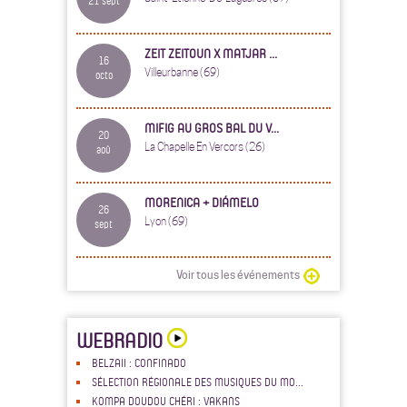
21 sept
ZEIT ZEITOUN X MATJAR ...
16
Villeurbanne (69)
octo
MIFIG AU GROS BAL DU V...
20
La Chapelle En Vercors (26)
aoû
MORENICA + DIÁMELO
26
Lyon (69)
sept
Voir tous les événements
WEBRADIO
BELZAII : CONFINADO
SÉLECTION RÉGIONALE DES MUSIQUES DU MO...
KOMPA DOUDOU CHÉRI : VAKANS