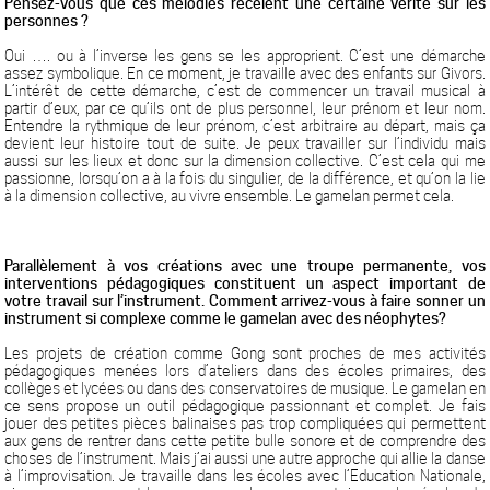
Pensez-vous que ces mélodies recèlent une certaine vérité sur les
personnes ?
Oui …. ou à l’inverse les gens se les approprient. C’est une démarche
assez symbolique. En ce moment, je travaille avec des enfants sur Givors.
L’intérêt de cette démarche, c’est de commencer un travail musical à
partir d’eux, par ce qu’ils ont de plus personnel, leur prénom et leur nom.
Entendre la rythmique de leur prénom, c’est arbitraire au départ, mais ça
devient leur histoire tout de suite. Je peux travailler sur l’individu mais
aussi sur les lieux et donc sur la dimension collective. C’est cela qui me
passionne, lorsqu’on a à la fois du singulier, de la différence, et qu’on la lie
à la dimension collective, au vivre ensemble. Le gamelan permet cela.
Parallèlement à vos créations avec une troupe permanente, vos
interventions pédagogiques constituent un aspect important de
votre travail sur l’instrument. Comment arrivez-vous à faire sonner un
instrument si complexe comme le gamelan avec des néophytes?
Les projets de création comme Gong sont proches de mes activités
pédagogiques menées lors d’ateliers dans des écoles primaires, des
collèges et lycées ou dans des conservatoires de musique. Le gamelan en
ce sens propose un outil pédagogique passionnant et complet. Je fais
jouer des petites pièces balinaises pas trop compliquées qui permettent
aux gens de rentrer dans cette petite bulle sonore et de comprendre des
choses de l’instrument. Mais j’ai aussi une autre approche qui allie la danse
à l’improvisation.
Je travaille dans les écoles avec l’Education Nationale,