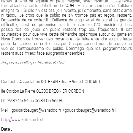
départ, à partir de laquelle on peut imaginer, rêver, inventer …. Je reste
très attaché à cette définition de l’ARFI : « à la recherche d’un folklore
imaginaire » Si elle n’y est pas, je l’invente, je l’emprunte, sans état d’âme
ni tabou. Je crois que le public ne s’y trompe pas et reçoit, ressent,
l’ensemble de ce collectif : l’alliance du singulier et du pluriel. La grande
difficulté, c’est de pérenniser un tel ensemble (20 musiciens). Les
possibilités de jouer en public restent trop peu fréquentes. Il est
souhaitable pour que vive cette démarche spécifique autour du gamelan
Nusa Cordon de trouver des moyens et de faire entendre au plus large
public la richesse de cette musique. Chaque concert nous le prouve au
vue de l’enthousiasme du public. Dommage que les programmateurs
restent aussi frileux face aux grands ensembles !
Propos recueillis par Péroline Barbet
Contacts: Association KOTEKAN - Jean-Pierre GOUDARD
Île Cordon La Pierre 01300 BRÉGNIER-CORDON
04 79 87 25 64 ou 06 84 05 66 08
Mél : [goudardpauget@wanadoo.fr->goudardpauget@wanadoo.fr]
http://www.kotekan.fr.st
Date :