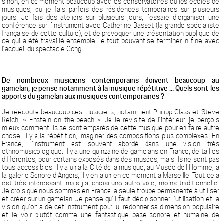
sinon, en ce moment beaucoup avec les conservatoires ou les écoles de
musiques, où je fais parfois des résidences temporaires sur plusieurs
jours. Je fais des ateliers sur plusieurs jours, j’essaie d’organiser une
conférence sur l’instrument avec Catherine Basset (la grande spécialiste
française de cette culture), et de provoquer une présentation publique de
ce qui a été travaillé ensemble, le tout pouvant se terminer in fine avec
l’accueil du spectacle Gong.
De nombreux musiciens contemporains doivent beaucoup au
gamelan, je pense notamment à la musique répétitive ... Quels sont les
apports du gamelan aux musiques contemporaines ?
Je réécoute beaucoup ces musiciens, notamment Philipp Glass et Steve
Reich, « Enstein on the beach ». Je le revisite de l’intérieur, je perçois
mieux comment ils se sont emparés de cette musique pour en faire autre
chose. Il y a la répétition, imaginer des compositions plus complexes. En
France, l’instrument est souvent abordé dans une vision très
ethnomusicologique. Il y a une quinzaine de gamelans en France, de tailles
différentes, pour certains exposés dans des musées, mais ils ne sont pas
tous accessibles. Il y a un à la Cité de la musique, au Musée de l’Homme, à
la galerie Sonore d’Angers, il y en a un en ce moment à Marseille. Tout cela
est très intéressant, mais j’ai choisi une autre voie, moins traditionnelle.
Je crois que nous sommes en France la seule troupe permanente à utiliser
et créer sur un gamelan. Je pense qu’il faut décloisonner l’utilisation et la
vision qu’on a de cet instrument pour lui redonner sa dimension populaire
et le voir plutôt comme une fantastique base sonore et humaine de