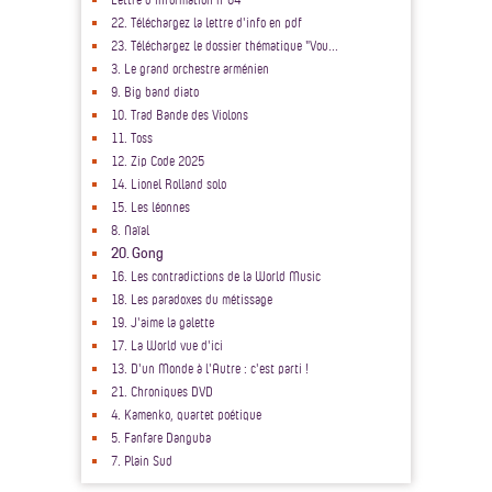
22. Téléchargez la lettre d'info en pdf
23. Téléchargez le dossier thématique "Vou...
3. Le grand orchestre arménien
9. Big band diato
10. Trad Bande des Violons
11. Toss
12. Zip Code 2025
14. Lionel Rolland solo
15. Les léonnes
8. Naïal
20. Gong
16. Les contradictions de la World Music
18. Les paradoxes du métissage
19. J'aime la galette
17. La World vue d'ici
13. D'un Monde à l'Autre : c'est parti !
21. Chroniques DVD
4. Kamenko, quartet poétique
5. Fanfare Danguba
7. Plain Sud