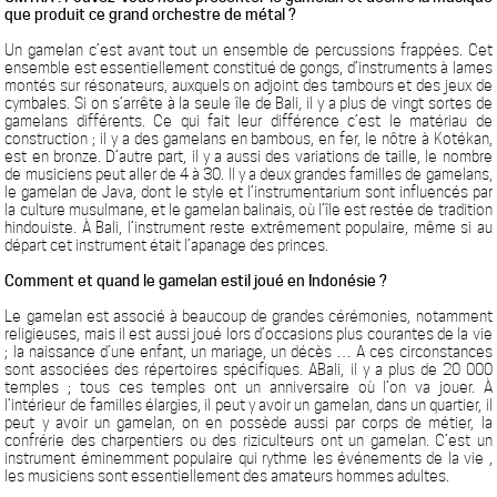
que produit ce grand orchestre de métal ?
Un gamelan c’est avant tout un ensemble de percussions frappées. Cet
ensemble est essentiellement constitué de gongs, d’instruments à lames
montés sur résonateurs, auxquels on adjoint des tambours et des jeux de
cymbales. Si on s’arrête à la seule île de Bali, il y a plus de vingt sortes de
gamelans différents. Ce qui fait leur différence c’est le matériau de
construction ; il y a des gamelans en bambous, en fer, le nôtre à Kotékan,
est en bronze. D’autre part, il y a aussi des variations de taille, le nombre
de musiciens peut aller de 4 à 30. Il y a deux grandes familles de gamelans,
le gamelan de Java, dont le style et l’instrumentarium sont influencés par
la culture musulmane, et le gamelan balinais, où l’île est restée de tradition
hindouiste. À Bali, l’instrument reste extrêmement populaire, même si au
départ cet instrument était l’apanage des princes.
Comment et quand le gamelan estil joué en Indonésie ?
Le gamelan est associé à beaucoup de grandes cérémonies, notamment
religieuses, mais il est aussi joué lors d’occasions plus courantes de la vie
; la naissance d’une enfant, un mariage, un décès … A ces circonstances
sont associées des répertoires spécifiques. ABali, il y a plus de 20 000
temples ; tous ces temples ont un anniversaire où l’on va jouer. À
l’intérieur de familles élargies, il peut y avoir un gamelan, dans un quartier, il
peut y avoir un gamelan, on en possède aussi par corps de métier, la
confrérie des charpentiers ou des riziculteurs ont un gamelan. C’est un
instrument éminemment populaire qui rythme les événements de la vie ,
les musiciens sont essentiellement des amateurs hommes adultes.