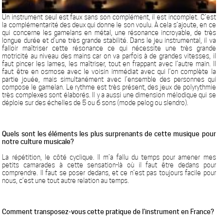
Un instrument seul est faux sans son complément, il est incomplet. C’est
la complémentarité des deux qui donne le son voulu. À cela s’ajoute, en ce
qui concerne les gamelans en métal, une résonance incroyable, de très
longue durée et d’une très grande stabilité. Dans le jeu instrumental, il va
falloir maîtriser cette résonance ce qui nécessite une très grande
motricité au niveau des mains car on va parfois à de grandes vitesses, il
faut pincer les lames, les maîtriser, tout en frappant avec l’autre main. Il
faut être en osmose avec le voisin immédiat avec qui l’on complète la
partie jouée, mais simultanément avec l’ensemble des personnes qui
compose le gamelan. Le rythme est très présent, des jeux de polyrythmie
très complexes sont élaborés. Il y a aussi une dimension mélodique qui se
déploie sur des échelles de 5 ou 6 sons (mode pelog ou slendro).
Quels sont les éléments les plus surprenants de cette musique pour
notre culture musicale?
La répétition, le côté cyclique. Il m’a fallu du temps pour amener mes
petits camarades à cette sensation-là où il faut être dedans pour
comprendre. Il faut se poser dedans, et ce n’est pas toujours facile pour
nous, c’est une tout autre relation au temps.
Comment transposez-vous cette pratique de l’instrument en France?