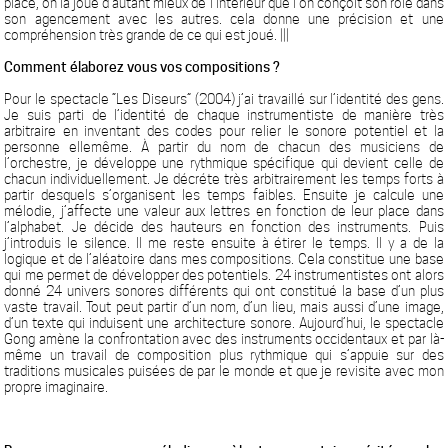
place, on la joue d’autant mieux de l’intérieur que l’on conçoit son rôle dans
son agencement avec les autres. cela donne une précision et une
compréhension très grande de ce qui est joué. |
|
|
Comment élaborez vous vos compositions ?
Pour le spectacle “Les Diseurs” (2004) j’ai travaillé sur l’identité des gens.
Je suis parti de l’identité de chaque instrumentiste de manière très
arbitraire en inventant des codes pour relier le sonore potentiel et la
personne ellemême. À partir du nom de chacun des musiciens de
l’orchestre, je développe une rythmique spécifique qui devient celle de
chacun individuellement. Je décréte très arbitrairement les temps forts à
partir desquels s’organisent les temps faibles. Ensuite je calcule une
mélodie, j’affecte une valeur aux lettres en fonction de leur place dans
l’alphabet. Je décide des hauteurs en fonction des instruments. Puis
j’introduis le silence. Il me reste ensuite à étirer le temps. Il y a de la
logique et de l’aléatoire dans mes compositions. Cela constitue une base
qui me permet de développer des potentiels. 24 instrumentistes ont alors
donné 24 univers sonores différents qui ont constitué la base d’un plus
vaste travail. Tout peut partir d’un nom, d’un lieu, mais aussi d’une image,
d’un texte qui induisent une architecture sonore. Aujourd’hui, le spectacle
Gong amène la confrontation avec des instruments occidentaux et par là-
même un travail de composition plus rythmique qui s’appuie sur des
traditions musicales puisées de par le monde et que je revisite avec mon
propre imaginaire.