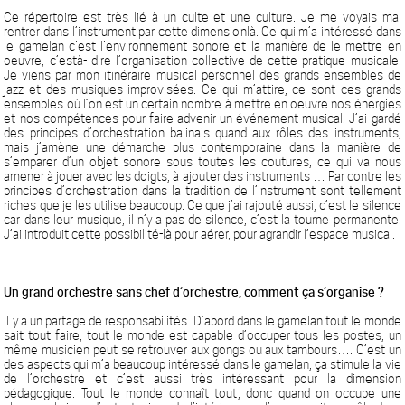
Ce répertoire est très lié à un culte et une culture. Je me voyais mal
rentrer dans l’instrument par cette dimensionlà. Ce qui m’a intéressé dans
le gamelan c’est l’environnement sonore et la manière de le mettre en
oeuvre, c’està- dire l’organisation collective de cette pratique musicale.
Je viens par mon itinéraire musical personnel des grands ensembles de
jazz et des musiques improvisées. Ce qui m’attire, ce sont ces grands
ensembles où l’on est un certain nombre à mettre en oeuvre nos énergies
et nos compétences pour faire advenir un événement musical. J’ai gardé
des principes d’orchestration balinais quand aux rôles des instruments,
mais j’amène une démarche plus contemporaine dans la manière de
s’emparer d’un objet sonore sous toutes les coutures, ce qui va nous
amener à jouer avec les doigts, à ajouter des instruments … Par contre les
principes d’orchestration dans la tradition de l’instrument sont tellement
riches que je les utilise beaucoup. Ce que j’ai rajouté aussi, c’est le silence
car dans leur musique, il n’y a pas de silence, c’est la tourne permanente.
J’ai introduit cette possibilité-là pour aérer, pour agrandir l’espace musical.
Un grand orchestre sans chef d’orchestre, comment ça s’organise ?
Il y a un partage de responsabilités. D’abord dans le gamelan tout le monde
sait tout faire, tout le monde est capable d’occuper tous les postes, un
même musicien peut se retrouver aux gongs ou aux tambours…. C’est un
des aspects qui m’a beaucoup intéressé dans le gamelan, ça stimule la vie
de l’orchestre et c’est aussi très intéressant pour la dimension
pédagogique. Tout le monde connaît tout, donc quand on occupe une