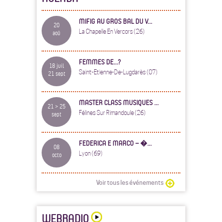
MIFIG AU GROS BAL DU V...
20
La Chapelle En Vercors (26)
aoû
FEMMES DE...?
18 juil
Saint-Etienne-De-Lugdarès (07)
21 sept
MASTER CLASS MUSIQUES ...
21 > 25
Félines Sur Rimandoule (26)
sept
FEDERICA E MARCO – �...
08
Lyon (69)
octo
Voir tous les événements
WEBRADIO