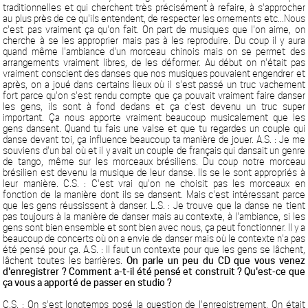
traditionnelles et qui cherchent très précisément à refaire, à s'approcher
au plus près de ce qu'ils entendent, de respecter les ornements etc...Nous
c'est pas vraiment ça qu'on fait. On part de musiques que l'on aime, on
cherche à se les approprier mais pas à les reproduire. Du coup il y aura
quand même l'ambiance d'un morceau chinois mais on se permet des
arrangements vraiment libres, de les déformer. Au début on n'était pas
vraiment conscient des danses que nos musiques pouvaient engendrer et
après, on a joué dans certains lieux où il s'est passé un truc vachement
fort parce qu'on s'est rendu compte que ça pouvait vraiment faire danser
les gens, ils sont à fond dedans et ça c'est devenu un truc super
important. Ça nous apporte vraiment beaucoup musicalement que les
gens dansent. Quand tu fais une valse et que tu regardes un couple qui
danse devant toi, ça influence beaucoup ta manière de jouer. A.S. : Je me
souviens d'un bal où et il y avait un couple de français qui dansait un genre
de tango, même sur les morceaux brésiliens. Du coup notre morceau
brésilien est devenu la musique de leur danse. Ils se le sont appropriés à
leur manière. C.S. : C'est vrai qu'on ne choisit pas les morceaux en
fonction de la manière dont ils se dansent. Mais c'est intéressant parce
que les gens réussissent à danser. L.S. : Je trouve que la danse ne tient
pas toujours à la manière de danser mais au contexte, à l'ambiance, si les
gens sont bien ensemble et sont bien avec nous, ça peut fonctionner. Il y a
beaucoup de concerts où on a envie de danser mais où le contexte n'a pas
été pensé pour ça. A.S. : Il faut un contexte pour que les gens se lâchent,
lâchent toutes les barrières.
On parle un peu du CD que vous venez
d'enregistrer ? Comment a-t-il été pensé et construit ? Qu'est-ce que
ça vous a apporté de passer en studio ?
C.S. : On s'est longtemps posé la question de l'enregistrement. On était