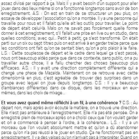
assez divisé par rapport à ça. Mais il y avait besoin d'un support pour aller
jouer dans des lieux même si on a fonctionné longtemps sans avoir de bon
enregistrement. A.S. : On est en train de se structurer un peu plus, on
essaye de développer l'association qu'on a montée. Il y a une personne qui
travaille pour nous et il fallait qu'elle ait les outils pour travailler. Le point
de départ était celui-là. Mais on ne savait pas forcément quelle forme
donner à cet enregistrement, s'il fallait une prise en live ou en studio, dans
quelles conditions, avec qui... Petit à petit, ça s'est transformé. On était
parti sur un six ou sept titres puis on est arrivé à en garder treize parce que
les conditions ont fait qu'on se sentait bien, qu'on a pris plaisir à le faire.
L.S. : Cette souplesse de départ et le cadre dans lequel ça s'est passé,
nous ont beaucoup aidés parce que dans ce contexte, sans public, on a pu
travailler autre chose, il a fallu chercher des choses beaucoup plus
efficaces. A.S. : Il y avait une direction complètement différente qui a
changé une phase de Mazalda. Maintenant on se retrouve avec cette
dimension-là en plus, c'est agréable de trouver des surprises dans un
groupe avec lequel on joue depuis longtemps. C.S. : Il y a beaucoup
d'ambiances différentes dans ce disque, dans les morceaux en eux-
mêmes, dans les choix de mixage...
Et vous avez quand même réfléchi à un fil, à une cohérence ?
C.S. : Au
départ non, mais après avoir écouté la matière, on a trouvé une direction.
Elle n'est pas antérieure à l'enregistrement. Elle n'a pas été pensée. On a
enregistré plein de morceaux après on a choisi ceux que l'on voulait garder
et on a commencé à penser à l'ordre, à la cohérence... L.S. : Il y a un
morceau que l'on voulait absolument mettre et qu'on a dû abandonner
parce qu'on n'a pas réussi à le jouer en studio. Ça ne fonctionnait pas en
enregistrement. Il y a des valses qu'on n'arrivait pas à interpréter. Quand on