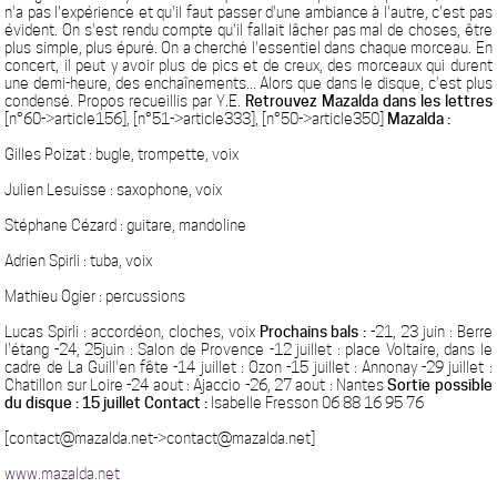
n'a pas l'expérience et qu'il faut passer d'une ambiance à l'autre, c'est pas
évident. On s'est rendu compte qu'il fallait lâcher pas mal de choses, être
plus simple, plus épuré. On a cherché l'essentiel dans chaque morceau. En
concert, il peut y avoir plus de pics et de creux, des morceaux qui durent
une demi-heure, des enchaînements... Alors que dans le disque, c'est plus
condensé. Propos recueillis par Y.E.
Retrouvez Mazalda dans les lettres
[n°60->article156], [n°51->article333], [n°50->article350]
Mazalda :
Gilles Poizat : bugle, trompette, voix
Julien Lesuisse : saxophone, voix
Stéphane Cézard : guitare, mandoline
Adrien Spirli : tuba, voix
Mathieu Ogier : percussions
Lucas Spirli : accordéon, cloches, voix
Prochains bals :
-21, 23 juin : Berre
l'étang -24, 25juin : Salon de Provence -12 juillet : place Voltaire, dans le
cadre de La Guill'en fête -14 juillet : Ozon -15 juillet : Annonay -29 juillet :
Chatillon sur Loire -24 aout : Ajaccio -26, 27 aout : Nantes
Sortie possible
du disque : 15 juillet
Contact :
Isabelle Fresson 06 88 16 95 76
[contact@mazalda.net->contact@mazalda.net]
www.mazalda.net