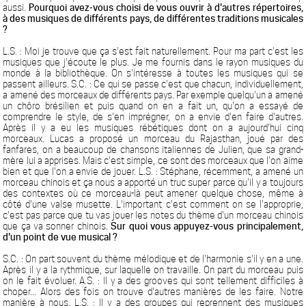
aussi.
Pourquoi avez-vous choisi de vous ouvrir à d'autres répertoires,
à des musiques de différents pays, de différentes traditions musicales
?
L.S. : Moi je trouve que ça s'est fait naturellement. Pour ma part c'est les
musiques que j'écoute le plus. Je me fournis dans le rayon musiques du
monde à la bibliothèque. On s'intéresse à toutes les musiques qui se
passent ailleurs. S.C. : Ce qui se passe c'est que chacun, individuellement,
a amené des morceaux de différents pays. Par exemple quelqu'un a amené
un chôro brésilien et puis quand on en a fait un, qu'on a essayé de
comprendre le style, de s'en imprégner, on a envie d'en faire d'autres.
Après il y a eu les musiques rébétiques dont on a aujourd'hui cinq
morceaux. Lucas a proposé un morceau du Rajasthan, joué par des
fanfares, on a beaucoup de chansons italiennes de Julien, que sa grand-
mère lui a apprises. Mais c'est simple, ce sont des morceaux que l'on aime
bien et que l'on a envie de jouer. L.S. : Stéphane, récemment, a amené un
morceau chinois et ça nous a apporté un truc super parce qu'il y a toujours
des contextes où ce morceau-là peut amener quelque chose, même à
côté d'une valse musette. L'important c'est comment on se l'approprie,
c'est pas parce que tu vas jouer les notes du thème d'un morceau chinois
que ça va sonner chinois.
Sur quoi vous appuyez-vous principalement,
d'un point de vue musical ?
S.C. : On part souvent du thème mélodique et de l'harmonie s'il y en a une.
Après il y a la rythmique, sur laquelle on travaille. On part du morceau puis
on le fait évoluer. A.S. : Il y a des grooves qui sont tellement difficiles à
choper... Alors des fois on trouve d'autres manières de les faire. Notre
manière à nous. L.S. : Il y a des groupes qui reprennent des musiques