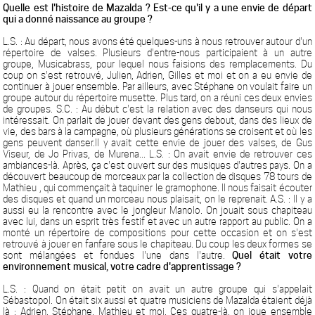
Quelle est l'histoire de Mazalda ? Est-ce qu'il y a une envie de départ
qui a donné naissance au groupe ?
L.S. : Au départ, nous avons été quelques-uns à nous retrouver autour d'un
répertoire de valses. Plusieurs d'entre-nous participaient à un autre
groupe, Musicabrass, pour lequel nous faisions des remplacements. Du
coup on s'est retrouvé, Julien, Adrien, Gilles et moi et on a eu envie de
continuer à jouer ensemble. Par ailleurs, avec Stéphane on voulait faire un
groupe autour du répertoire musette. Plus tard, on a réuni ces deux envies
de groupes. S.C. : Au début c'est la relation avec des danseurs qui nous
intéressait. On parlait de jouer devant des gens debout, dans des lieux de
vie, des bars à la campagne, où plusieurs générations se croisent et où les
gens peuvent danser.Il y avait cette envie de jouer des valses, de Gus
Viseur, de Jo Privas, de Murena... L.S. : On avait envie de retrouver ces
ambiances-là. Après, ça c'est ouvert sur des musiques d'autres pays. On a
découvert beaucoup de morceaux par la collection de disques 78 tours de
Mathieu , qui commençait à taquiner le gramophone. Il nous faisait écouter
des disques et quand un morceau nous plaisait, on le reprenait. A.S. : Il y a
aussi eu la rencontre avec le jongleur Manolo. On jouait sous chapiteau
avec lui, dans un esprit très festif et avec un autre rapport au public. On a
monté un répertoire de compositions pour cette occasion et on s'est
retrouvé à jouer en fanfare sous le chapiteau. Du coup les deux formes se
sont mélangées et fondues l'une dans l'autre.
Quel était votre
environnement musical, votre cadre d'apprentissage ?
L.S. : Quand on était petit on avait un autre groupe qui s'appelait
Sébastopol. On était six aussi et quatre musiciens de Mazalda étaient déjà
là : Adrien, Stéphane, Mathieu et moi. Ces quatre-là, on joue ensemble