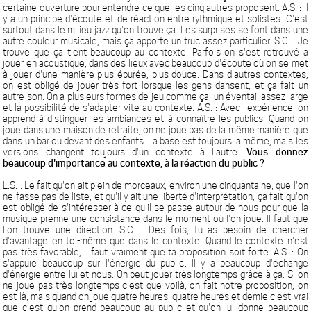
certaine ouverture pour entendre ce que les cinq autres proposent. A.S. : Il
y a un principe d'écoute et de réaction entre rythmique et solistes. C'est
surtout dans le milieu jazz qu'on trouve ça. Les surprises se font dans une
autre couleur musicale, mais ça apporte un truc assez particulier. S.C. : Je
trouve que ça tient beaucoup au contexte. Parfois on s'est retrouvé à
jouer en acoustique, dans des lieux avec beaucoup d'écoute où on se met
à jouer d'une manière plus épurée, plus douce. Dans d'autres contextes,
on est obligé de jouer très fort lorsque les gens dansent, et ça fait un
autre son. On a plusieurs formes de jeu comme ça, un éventail assez large
et la possibilité de s'adapter vite au contexte. A.S. : Avec l'expérience, on
apprend à distinguer les ambiances et à connaître les publics. Quand on
joue dans une maison de retraite, on ne joue pas de la même manière que
dans un bar ou devant des enfants. La base est toujours la même, mais les
versions changent toujours d'un contexte à l'autre.
Vous donnez
beaucoup d'importance au contexte, à la réaction du public ?
L.S. : Le fait qu'on ait plein de morceaux, environ une cinquantaine, que l'on
ne fasse pas de liste, et qu'il y ait une liberté d'interprétation, ça fait qu'on
est obligé de s'intéresser à ce qu'il se passe autour de nous pour que la
musique prenne une consistance dans le moment où l'on joue. Il faut que
l'on trouve une direction. S.C. : Des fois, tu as besoin de chercher
d'avantage en toi-même que dans le contexte. Quand le contexte n'est
pas très favorable, il faut vraiment que ta proposition soit forte. A.S. : On
s'appuie beaucoup sur l'énergie du public. Il y a beaucoup d'échange
d'énergie entre lui et nous. On peut jouer très longtemps grâce à ça. Si on
ne joue pas très longtemps c'est que voilà, on fait notre proposition, on
est là, mais quand on joue quatre heures, quatre heures et demie c'est vrai
que c'est qu'on prend beaucoup au public et qu'on lui donne beaucoup