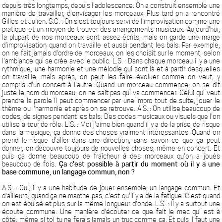
depuis très longtemps, depuis l'adolescence. On a construit ensemble une
manière de travailler, d'envisager les morceaux. Plus tard on a rencontré
Gilles et Julien. S.C. : On s'est toujours servi de l'improvisation comme une
pratique et un moyen de trouver des arrangements musicaux. Aujourd'hui,
la plupart de nos morceaux sont assez écrits, mais on garde une marge
d'improvisation quand on travaille et aussi pendant les bals. Par exemple,
on ne fait jamais d'ordre de morceaux, on les choisit sur le moment, selon
l'ambiance qui se crée avec le public. L.S. : Dans chaque morceau il y a une
rythmique, une harmonie et une mélodie qui sont là et à partir desquelles
on travaille, mais après, on peut les faire évoluer comme on veut, y
compris d'un concert à l'autre. Quand un morceau commence, on se dit
juste le nom du morceau, on ne sait pas qui va commencer. Celui qui veut
prendre la parole il peut commencer par une impro tout de suite, jouer le
thème ou l'harmonie et après on se retrouve. A.S. : On utilise beaucoup de
codes, de signes pendant les bals. Des codes musicaux ou visuels que l'on
utilise à tour de rôle. L.S. : Moi j'aime bien quand il y a de la prise de risque
dans la musique, ça donne des choses vraiment intéressantes. Quand on
prend le risque d'aller dans une direction, sans savoir ce que ça peut
donner, on découvre toujours de nouvelles choses, même en concert. Et
puis ça donne beaucoup de fraîcheur à des morceaux qu'on a joués
beaucoup de fois.
Ça c'est possible à partir du moment où il y a une
base commune, un langage commun, non ?
A.S. : Oui, il y a une habitude de jouer ensemble, un langage commun. Et
d'ailleurs, quand ça ne marche pas, c'est qu'il y a de la fatigue. C'est quand
on est épuisé et plus sur la même longueur d'onde. L.S. : Il y a surtout une
écoute commune. Une manière d'écouter ce que fait le mec qui est à
côté, même si toi tu ne ferais jamais un truc comme ça. Et puis il faut une