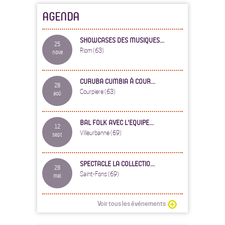
AGENDA
SHOWCASES DES MUSIQUES...
25
Riom (63)
nove
CURUBA CUMBIA À COUR...
28
Courpiere (63)
aoû
BAL FOLK AVEC L'EQUIPE...
12
Villeurbanne (69)
sept
SPECTACLE LA COLLECTIO...
28
Saint-Fons (69)
mai
Voir tous les événements