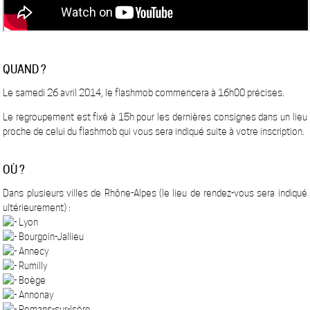
QUAND ?
Le samedi 26 avril 2014, le flashmob commencera à 16h00 précises.
Le regroupement est fixé à 15h pour les dernières consignes dans un lieu
proche de celui du flashmob qui vous sera indiqué suite à votre inscription.
OÙ ?
Dans plusieurs villes de Rhône-Alpes (le lieu de rendez-vous sera indiqué
ultérieurement) :
Lyon
Bourgoin-Jallieu
Annecy
Rumilly
Boège
Annonay
Romans-sur-Isère