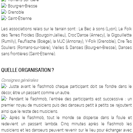
Bourg-en-Bresse
Grenoble
Saint-Étienne
Les associations relais sur le terrain sont : Le Bec à sons (Lyon), Le Folk
des Terres Froides (Bourgoin-Jallieu), Croc’Danse (Annecy), la Gigouillette
(Rumilly), Feufliazhe (Boège), la MJC (Annonay), Y-Folk (Grenoble), Cire Tes
Souliers (Romans-sur-Isère), Vielles & Danses (Bourg-en-Bresse), Danses
sans frontières (Saint-Etienne).
QUELLE ORGANISATION ?
Consignes générales
Juste avant le flashmob chaque participant doit se fondre dans le
décor, être un passant comme un autre.
Pendant le flashmob, l’entrée des participants est successive : un
premier noyau de musiciens puis des danseurs petit à petits se rajoutent
ainsi que le reste des musiciens.
Après le flashmob, tout le monde se disperse dans la foule et
redevient un passant lambda. Cinq minutes après le flashmob les
musiciens et les danseurs peuvent revenir sur le lieu pour échanger avec