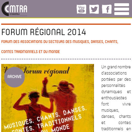
FORUM RÉGIONAL 2014
FORUM DES ASSOCIATIONS DU SECTEURS DES MUSIQUES, DANSES, CHANTS,
CONTES TRADITIONNELS ET DU MONDE
Un grand nombre
d’associations
ARCHIVE
portées par des
personnalités
dynamiques et
enthousiastes
font vivre
musiques,
danses, chants
et contes
traditionnels en