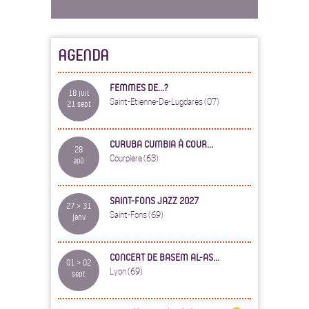
AGENDA
FEMMES DE...?
18 juil
Saint-Etienne-De-Lugdarès (07)
21 sept
CURUBA CUMBIA À COUR...
28
Courpiere (63)
aoû
SAINT-FONS JAZZ 2027
27 > 31
Saint-Fons (69)
janv
CONCERT DE BASEM AL-AS...
01 > 02
Lyon (69)
sept