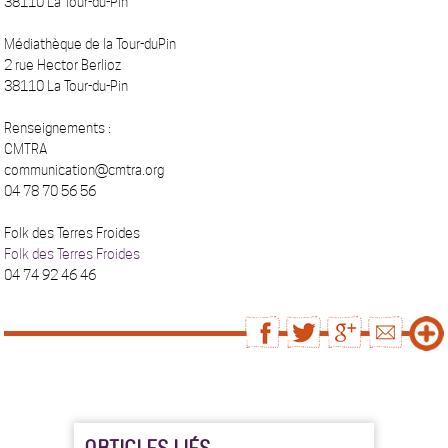
38110 La Tour-du-Pin
Médiathèque de la Tour-duPin
2 rue Hector Berlioz
38110 La Tour-du-Pin
Renseignements :
CMTRA
communication@cmtra.org
04 78 70 56 56
Folk des Terres Froides
Folk des Terres Froides
04 74 92 46 46
ARTICLES LIÉS