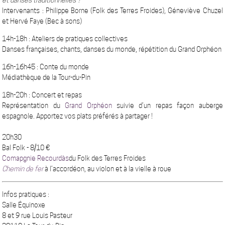
et danses traditionnelles ?
Intervenants : Philippe Borne (Folk des Terres Froides), Géneviève Chuzel
et Hervé Faye (Bec à sons)
14h-18h
: Ateliers de pratiques collectives
Danses françaises, chants, danses du monde, répétition du Grand Orphéon
16h-16h45
:
Conte du monde
Médiathèque de la Tour-du-Pin
18h-20h
:
Concert et repas
Représentation du
Grand Orphéon
suivie d’un repas façon auberge
espagnole. Apportez vos plats préférés à partager !
20h30
Bal Folk
- 8/10 €
Comapgnie Recourdàs
du Folk des Terres Froides
Chemin de fer
à l’accordéon, au violon et à la vielle à roue
Infos pratiques :
Salle Équinoxe
8 et 9 rue Louis Pasteur