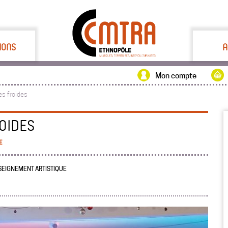
IONS
A
Mon compte
res froides
OIDES
E
NSEIGNEMENT ARTISTIQUE