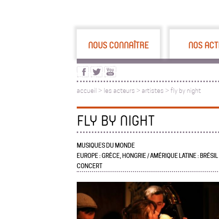
NOUS CONNAÎTRE
NOS ACT
accueil
>
les acteurs
>
artistes >
fly by night
FLY BY NIGHT
MUSIQUES DU MONDE
EUROPE : GRÈCE, HONGRIE / AMÉRIQUE LATINE : BRÉSIL
CONCERT