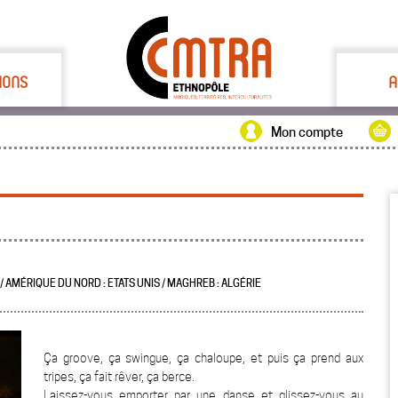
IONS
A
Mon compte
 / AMÉRIQUE DU NORD : ETATS UNIS / MAGHREB : ALGÉRIE
Ça groove, ça swingue, ça chaloupe, et puis ça prend aux
tripes, ça fait rêver, ça berce.
Laissez-vous emporter par une danse et glissez-vous au