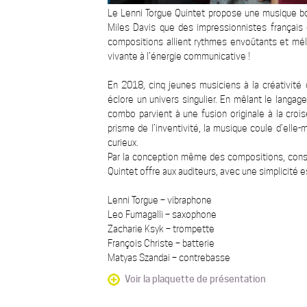
Le Lenni Torgue Quintet propose une musique bo
Miles Davis que des impressionnistes français 
compositions allient rythmes envoûtants et mélo
vivante à l’énergie communicative !
En 2018, cinq jeunes musiciens à la créativité
éclore un univers singulier. En mêlant le langage
combo parvient à une fusion originale à la crois
prisme de l’inventivité, la musique coule d’el
curieux.
Par la conception même des compositions, con
Quintet offre aux auditeurs, avec une simplicité 
Lenni Torgue – vibraphone
Leo Fumagalli – saxophone
Zacharie Ksyk – trompette
François Christe – batterie
Matyas Szandai – contrebasse
Voir la plaquette de présentation