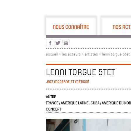
NOUS CONNAÎTRE
NOS ACT
accueil
>
les acteurs
>
artistes >
lenni torgue 5tet
LENNI TORGUE 5TET
JAZZ MODERNE ET MÉTISSÉ
AUTRE
FRANCE / AMÉRIQUE LATINE : CUBA / AMÉRIQUE DU NORD
CONCERT