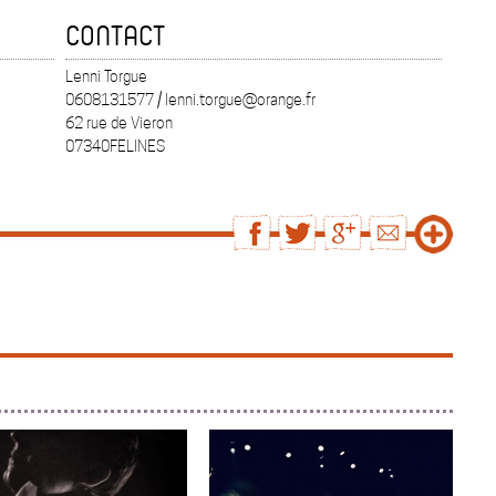
CONTACT
Lenni Torgue
0608131577 / lenni.torgue@orange.fr
62 rue de Vieron
07340FELINES