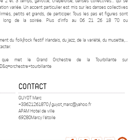
rée 2 et 3 temps, gavotte, chapeloise, danses collectives... qui se
tion variée. Un accent particulier est mis sur les danses collectives
rmés, petits et grands, de participer. Tous les pas et figures sont
au long de la soirée. Plus d'info au 06 21 26 18 70 ou
nt du folk/rock festif irlandais, du jazz, de la variété, du musette,...
tacter.
e que met le Grand Orchestre de la Tourbillante sur
&q=orchestre+tourbillante
CONTACT
GUYOT Marc
+33621261870 / guyot_marc@yahoo.fr
APAM Hotel de ville
69280Marcy l'étoile