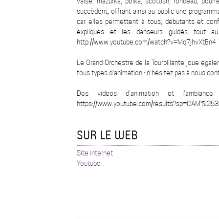
valse, mazurka, polka, scottish, rondeau, bour
succèdent, offrant ainsi au public une programma
car elles permettent à tous, débutants et confi
expliqués et les danseurs guidés tout 
http://www.youtube.com/watch?v=Mq7jhvXtBn4
Le Grand Orchestre de la Tourbillante joue égaleme
tous types d'animation : n'hésitez pas à nous con
Des videos d'animation et l'ambianc
https://www.youtube.com/results?sp=CAM%253D
SUR LE WEB
Site internet
Youtube