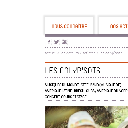
NOUS CONNAÎTRE
NOS ACT
accueil
>
les acteurs
>
artistes >
les calyp'sots
LES CALYP'SOTS
MUSIQUES DU MONDE : STEELBAND (MUSIQUE DE)
AMÉRIQUE LATINE : BRÉSIL, CUBA / AMÉRIQUE DU NORD 
CONCERT, COURS ET STAGE