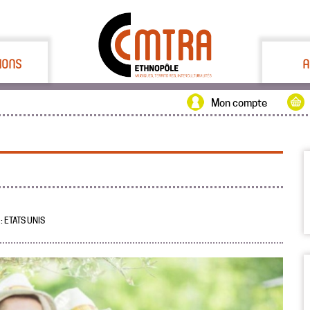
IONS
A
Mon compte
: ETATS UNIS