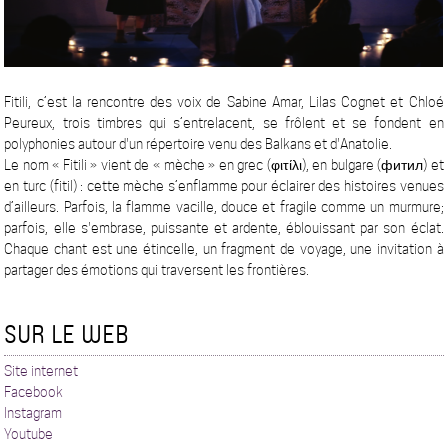
Fitili, c’est la rencontre des voix de Sabine Amar, Lilas Cognet et Chloé
Peureux, trois timbres qui s’entrelacent, se frôlent et se fondent en
polyphonies autour d'un répertoire venu des Balkans et d'Anatolie.
Le nom « Fitili » vient de « mèche » en grec (φιτίλι), en bulgare (фитил) et
en turc (fitil) : cette mèche s’enflamme pour éclairer des histoires venues
d’ailleurs. Parfois, la flamme vacille, douce et fragile comme un murmure;
parfois, elle s'embrase, puissante et ardente, éblouissant par son éclat.
Chaque chant est une étincelle, un fragment de voyage, une invitation à
partager des émotions qui traversent les frontières.
SUR LE WEB
Site internet
Facebook
Instagram
Youtube