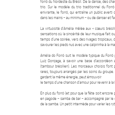
forró du Nordeste du Brésil. De la danse, des chan
trio. Sur le modèle du trio traditionnel du Fo
enivrante, le forró, qui entraîne un public ave
dans les mains – au minimum – ou de danser et fair
La virtuosité d’Amélia mêlée aux « cœurs brésil
sensations où la sincérité de leur musique fait o
temps d’une soirée, vers des rivages tropicaux
savourer les pieds nus avec une caïpirinha à la mai
Amélia do Forró suit le modèle typique du Forró p
Luiz Gonzaga, à savoir une base d’accordéon 
(tambour brésilien). Les morceaux choisis font p
rares, toujours arrangés par les soins du groupe
gardant la même énergie, peut émouvoir
le temps d’une chanson d’amour pour revenir à la l
En plus du forró (et pour que la fête soit encore 
en pagode – samba de bar – accompagné par le ca
de la samba. Un petit intermède pour varier les ryt