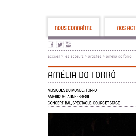
NOUS CONNAÎTRE
NOS ACT
accueil
>
les acteurs
>
artistes >
amélia do forró
AMÉLIA DO FORRÓ
MUSIQUES DU MONDE : FORRO
AMÉRIQUE LATINE : BRÉSIL
CONCERT, BAL, SPECTACLE, COURS ET STAGE