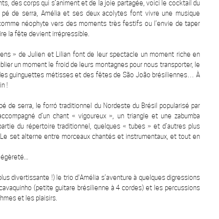
ts, des corps qui s’animent et de la joie partagée, voici le cocktail du
rró pé de serra, Amélia et ses deux acolytes font vivre une musique
rti comme néophyte vers des moments très festifs ou l’envie de taper
e la fête devient irrépressible.
iens » de Julien et Lilian font de leur spectacle un moment riche en
ublier un moment le froid de leurs montagnes pour nous transporter, le
, des guinguettes métisses et des fêtes de São João brésiliennes… À
n !
é de serra, le forró traditionnel du Nordeste du Brésil popularisé par
accompagné d’un chant « vigoureux », un triangle et une zabumba
artie du répertoire traditionnel, quelques « tubes » et d’autres plus
. Le set alterne entre morceaux chantés et instrumentaux, et tout en
égèreté...
plus divertissante !) le trio d'Amélia s’aventure à quelques digressions
vaquinho (petite guitare brésilienne à 4 cordes) et les percussions
hmes et les plaisirs.