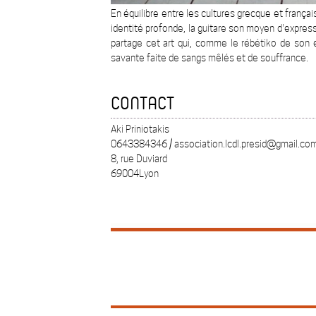
En équilibre entre les cultures grecque et françai
identité profonde, la guitare son moyen d'express
partage cet art qui, comme le rébétiko de son 
savante faite de sangs mêlés et de souffrance.
CONTACT
Aki Priniotakis
0643384346 / association.lcdl.presid@gmail.co
8, rue Duviard
69004Lyon