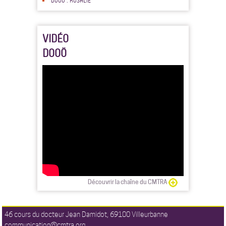
DOOÖ : ROSALIE
VIDÉO
DOOÖ
Découvrir la chaîne du CMTRA
46 cours du docteur Jean Damidot, 69100 Villeurbanne
communication@cmtra.org