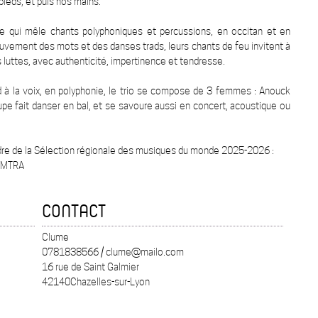
ieds, et puis nos mains.
ne qui mêle chants polyphoniques et percussions, en occitan et en
ouvement des mots et des danses trads, leurs chants de feu invitent à
s luttes, avec authenticité, impertinence et tendresse.
ad à la voix, en polyphonie, le trio se compose de 3 femmes : Anouck
upe fait danser en bal, et se savoure aussi en concert, acoustique ou
re de la Sélection régionale des musiques du monde 2025-2026 :
_CMTRA
CONTACT
Clume
0781838566 / clume@mailo.com
16 rue de Saint Galmier
42140Chazelles-sur-Lyon