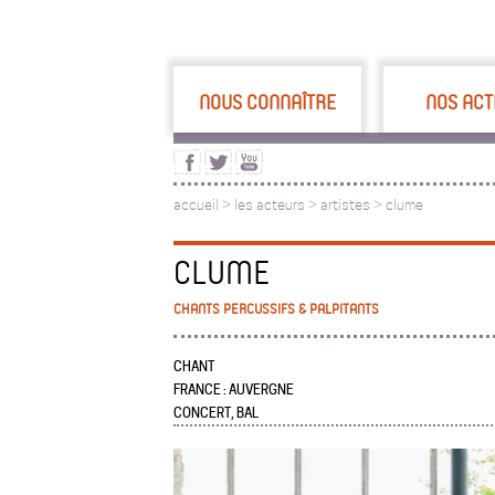
NOUS CONNAÎTRE
NOS ACT
accueil
>
les acteurs
>
artistes >
clume
CLUME
CHANTS PERCUSSIFS & PALPITANTS
CHANT
FRANCE : AUVERGNE
CONCERT, BAL