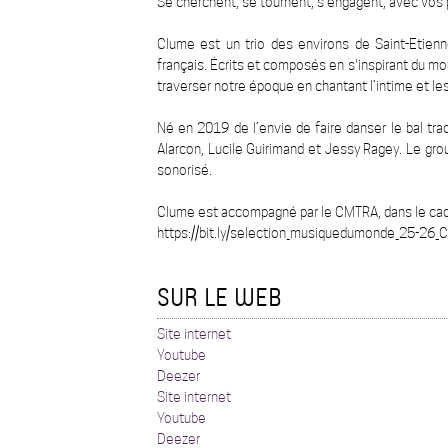
Se cherchent, se tournent, s'engagent, avec vos p
Clume est un trio des environs de Saint-Etien
français. Écrits et composés en s'inspirant du m
traverser notre époque en chantant l’intime et le
Né en 2019 de l’envie de faire danser le bal tr
Alarcon, Lucile Guirimand et Jessy Ragey. Le gro
sonorisé.
Clume est accompagné par le CMTRA, dans le cad
https://bit.ly/selection_musiquedumonde_25-26
SUR LE WEB
Site internet
Youtube
Deezer
Site internet
Youtube
Deezer