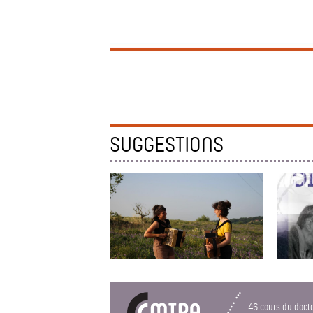
SUGGESTIONS
SÉRAC
JEUSEL
Bal des deux montagnes
Bourrée
46 cours du doct