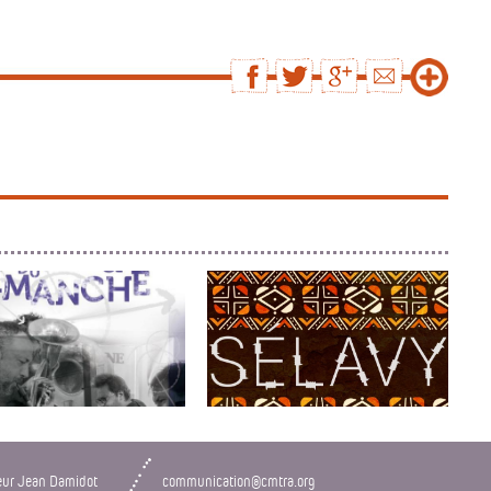
OU DU DIMANCHE
NOIR SÉLAVY
s cuivrées démantelées
eur Jean Damidot
communication@cmtra.org