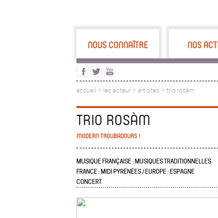
NOUS CONNAÎTRE
NOS ACT
accueil
>
les acteur
>
artistes >
trio rosàm
TRIO ROSÀM
MODERN TROUBADOURS !
MUSIQUE FRANÇAISE : MUSIQUES TRADITIONNELLES
FRANCE : MIDI PYRÉNÉES / EUROPE : ESPAGNE
CONCERT