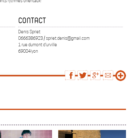
ants rythmes orientaux!
CONTACT
Denis Spriet
0666386923 / spriet.denis@gmail.com
1 rue dumont d'urville
69004lyon