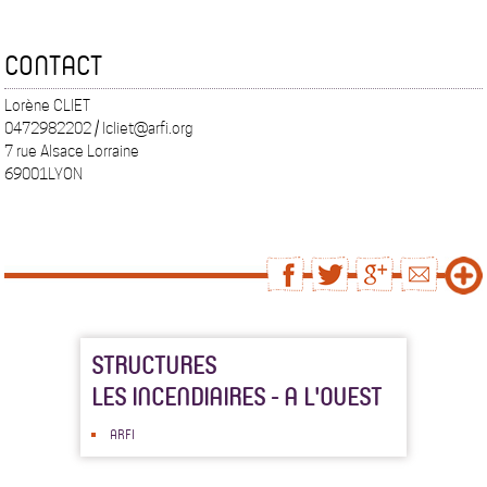
CONTACT
Lorène CLIET
0472982202 / lcliet@arfi.org
7 rue Alsace Lorraine
69001LYON
STRUCTURES
LES INCENDIAIRES - A L'OUEST
ARFI