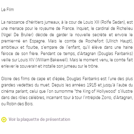
Le Film
La naissance d’héritiers jumeaux, à la cour de Louis XIII (Rolfe Sedan), est
une menace pour le royaume de France. Inquiet, le cardinal de Richelieu
(Nigel De Brulier) décide de garder la nouvelle secrète et envoie le
premier-né en Espagne. Mais le comte de Rochefort (Ullrich Haupt),
ambitieux et fourbe, s’empare de l’enfant, qu’il élève dans une haine
féroce de son frère. Pendant ce temps, d’Artagnan (Douglas Fairbanks)
veille sur Louis XIV (William Bakewell). Mais le moment venu, le comte fait
enlever le souverain et installe son jumeau sur le trône.
Gloire des films de cape et d’épée, Douglas Fairbanks est l’une des plus
grandes vedettes du muet. Depuis les années 1915 et jusqu’à l’aube du
cinéma parlant, celui que l’on surnomme "the King of Hollywood" s’illustre
dans des rôles célèbres, incarnant tour à tour l’intrépide Zorro, d’Artagnan,
ou Robin des Bois.
Voir la plaquette de présentation