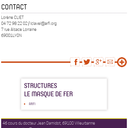
CONTACT
Lorène CLIET
04 72 98 22 02 / lclavel@arfi.org
7 rue Alsace Lorraine
69001LYON
STRUCTURES
LE MASQUE DE FER
ARFI
46 cours du docteur Jean Damidot, 69100 Villeurbanne