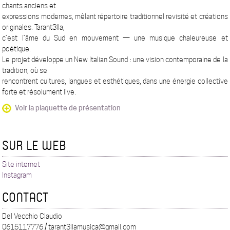
chants anciens et
expressions modernes, mêlant répertoire traditionnel revisité et créations
originales. Tarant3lla,
c’est l’âme du Sud en mouvement — une musique chaleureuse et
poétique.
Le projet développe un New Italian Sound : une vision contemporaine de la
tradition, où se
rencontrent cultures, langues et esthétiques, dans une énergie collective
forte et résolument live.
Voir la plaquette de présentation
SUR LE WEB
Site internet
Instagram
CONTACT
Del Vecchio Claudio
0615117776 / tarant3llamusica@gmail.com