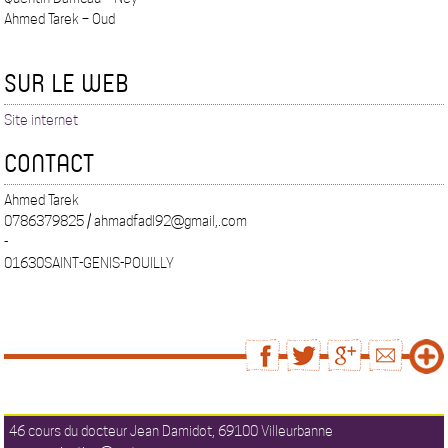
Ahmed Tarek – Oud
SUR LE WEB
Site internet
CONTACT
Ahmed Tarek
0786379825 / ahmadfadl92@gmail,.com
-
01630SAINT-GENIS-POUILLY
46 cours du docteur Jean Damidot, 69100 Villeurbanne