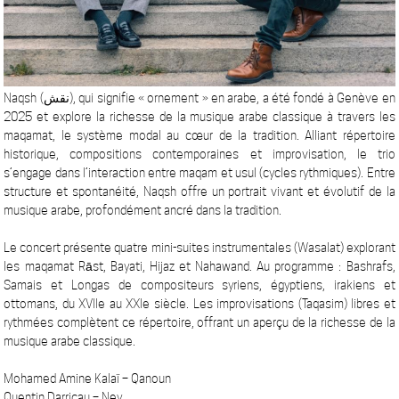
Naqsh (نقش), qui signifie « ornement » en arabe, a été fondé à Genève en
2025 et explore la richesse de la musique arabe classique à travers les
maqamat, le système modal au cœur de la tradition. Alliant répertoire
historique, compositions contemporaines et improvisation, le trio
s’engage dans l’interaction entre maqam et usul (cycles rythmiques). Entre
structure et spontanéité, Naqsh offre un portrait vivant et évolutif de la
musique arabe, profondément ancré dans la tradition.
Le concert présente quatre mini-suites instrumentales (Wasalat) explorant
les maqamat Rāst, Bayati, Hijaz et Nahawand. Au programme : Bashrafs,
Samais et Longas de compositeurs syriens, égyptiens, irakiens et
ottomans, du XVIIe au XXIe siècle. Les improvisations (Taqasim) libres et
rythmées complètent ce répertoire, offrant un aperçu de la richesse de la
musique arabe classique.
Mohamed Amine Kalaï – Qanoun
Quentin Darricau – Ney