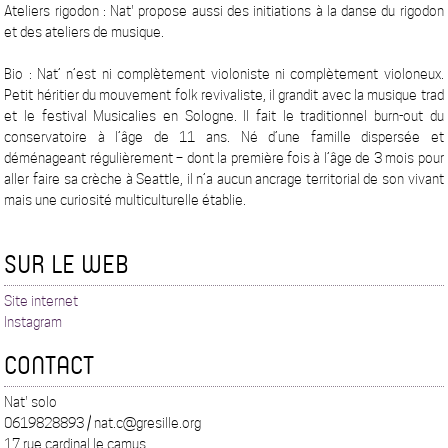
Ateliers rigodon : Nat' propose aussi des initiations à la danse du rigodon
et des ateliers de musique.
Bio : Nat’ n’est ni complètement violoniste ni complètement violoneux.
Petit héritier du mouvement folk revivaliste, il grandit avec la musique trad
et le festival Musicalies en Sologne. Il fait le traditionnel burn-out du
conservatoire à l’âge de 11 ans. Né d’une famille dispersée et
déménageant régulièrement – dont la première fois à l’âge de 3 mois pour
aller faire sa crèche à Seattle, il n’a aucun ancrage territorial de son vivant
mais une curiosité multiculturelle établie.
SUR LE WEB
Site internet
Instagram
CONTACT
Nat' solo
0619828893 / nat.c@gresille.org
17 rue cardinal le camus