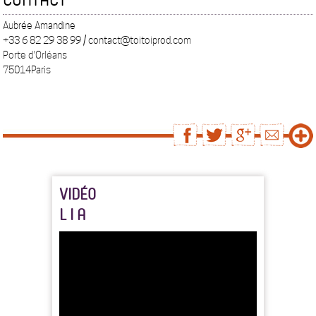
Aubrée Amandine
+33 6 82 29 38 99 / contact@toitoiprod.com
Porte d'Orléans
75014Paris
VIDÉO
L I A