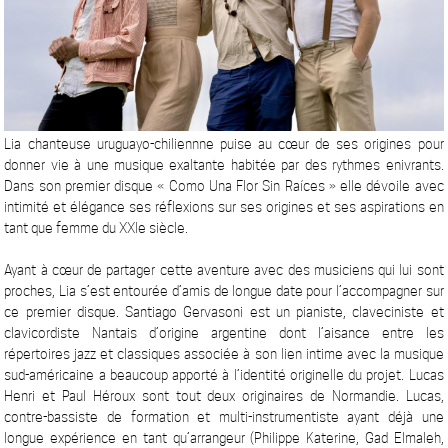
Lia chanteuse uruguayo-chiliennne puise au cœur de ses origines pour
donner vie à une musique exaltante habitée par des rythmes enivrants.
Dans son premier disque « Como Una Flor Sin Raíces » elle dévoile avec
intimité et élégance ses réflexions sur ses origines et ses aspirations en
tant que femme du XXIe siècle.
Ayant à cœur de partager cette aventure avec des musiciens qui lui sont
proches, Lia s’est entourée d’amis de longue date pour l’accompagner sur
ce premier disque. Santiago Gervasoni est un pianiste, claveciniste et
clavicordiste Nantais d’origine argentine dont l’aisance entre les
répertoires jazz et classiques associée à son lien intime avec la musique
sud-américaine a beaucoup apporté à l’identité originelle du projet. Lucas
Henri et Paul Héroux sont tout deux originaires de Normandie. Lucas,
contre-bassiste de formation et multi-instrumentiste ayant déjà une
longue expérience en tant qu’arrangeur (Philippe Katerine, Gad Elmaleh,