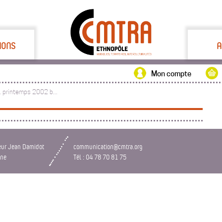
IONS
A
Mon compte
. printemps 2002 b...
eur Jean Damidot
communication@cmtra.org
nne
Tél : 04 78 70 81 75