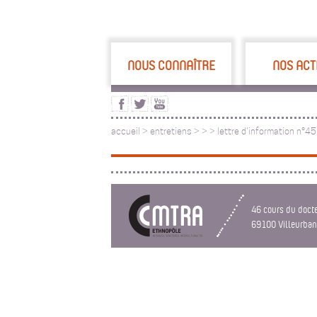
NOUS CONNAÎTRE
NOS ACT
accueil
>
entretiens
>
>
>
lettre d'information n°45
46 cours du doct
69100 Villeurba