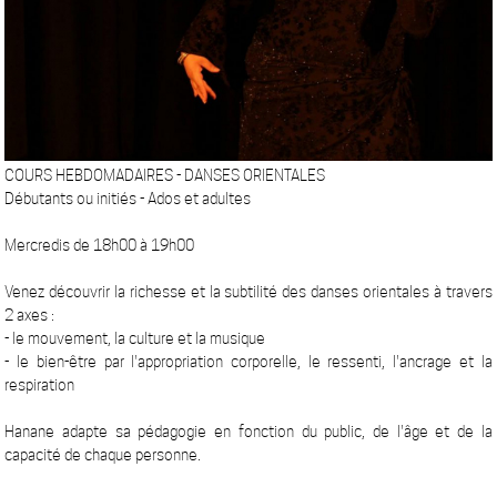
COURS HEBDOMADAIRES - DANSES ORIENTALES
Débutants ou initiés - Ados et adultes
Mercredis de 18h00 à 19h00
Venez découvrir la richesse et la subtilité des danses orientales à travers
2 axes :
- le mouvement, la culture et la musique
- le bien-être par l'appropriation corporelle, le ressenti, l'ancrage et la
respiration
Hanane adapte sa pédagogie en fonction du public, de l'âge et de la
capacité de chaque personne.