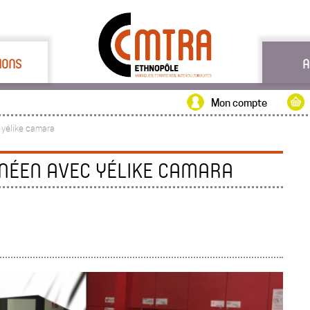
IONS
A
Mon compte
 yélike camara
INÉEN AVEC YÉLIKE CAMARA