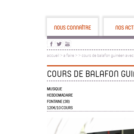
NOUS CONNAÎTRE
NOS ACT
accueil
>
a faire
>
>
cours de balafon guinéen avec
COURS DE BALAFON GU
MUSIQUE
HEBDOMADAIRE
FONTAINE (38)
120€/10 COURS