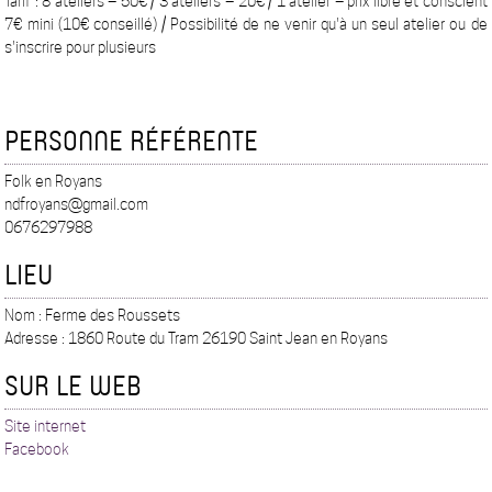
Tarif : 8 ateliers = 50€ / 3 ateliers = 20€ / 1 atelier = prix libre et conscient
7€ mini (10€ conseillé) / Possibilité de ne venir qu'à un seul atelier ou de
s'inscrire pour plusieurs
PERSONNE RÉFÉRENTE
Folk en Royans
ndfroyans@gmail.com
0676297988
LIEU
Nom : Ferme des Roussets
Adresse : 1860 Route du Tram 26190 Saint Jean en Royans
SUR LE WEB
Site internet
Facebook