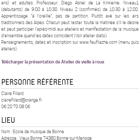
ans) et adultes. Professeur: Diégo Abriel de La Kinkerne. Niveau1
(débutants) de 9:00 à 10:30. Niveau 2 (confirmés) de 10:30 à 12:00.
Apprentissage "à l'oreille", pas de partition. Plutôt axé sur les airs
traditionnels des Alpes. Chacun peut rester toute la matinée s'il le désire
et peut participer l'après-midi aux ateliers et manifestation de la musique
d'ensemble quand les dates coïncident (Voir atelier diato).
Renseignements, dates et inscription sur www.feufliazhe.com (menu puis
ateliers).
Télécharger la présentation de Atelier de vielle à roue
PERSONNE RÉFÉRENTE
Claire Fillard
clairefillard@orange.fr
06 20 70 08 06
LIEU
Nom : Ecole de musique de Bonne
Adresse : Vieux Bonne 74380 Bonne-sur-Menoge