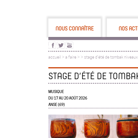
NOUS CONNAÎTRE
NOS ACT
accueil
>
a faire
>
>
stage d’été de tombak niveau
STAGE D’ÉTÉ DE TOMBA
MUSIQUE
DU 17 AU 20 AOÛT 2026
ANSE (69)