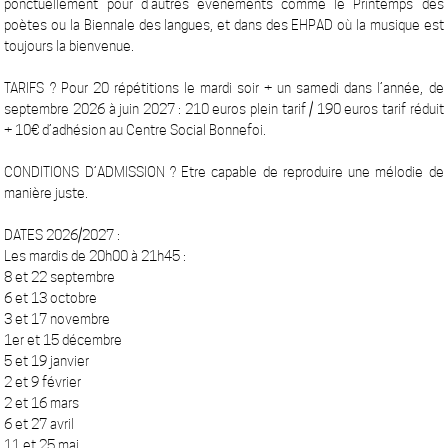
ponctuellement pour d’autres événements comme le Printemps des
poètes ou la Biennale des langues, et dans des EHPAD où la musique est
toujours la bienvenue.
TARIFS ? Pour 20 répétitions le mardi soir + un samedi dans l’année, de
septembre 2026 à juin 2027 : 210 euros plein tarif / 190 euros tarif réduit
+ 10€ d’adhésion au Centre Social Bonnefoi.
CONDITIONS D’ADMISSION ? Etre capable de reproduire une mélodie de
manière juste.
DATES 2026/2027 :
Les mardis de 20h00 à 21h45 :
8 et 22 septembre
6 et 13 octobre
3 et 17 novembre
1er et 15 décembre
5 et 19 janvier
2 et 9 février
2 et 16 mars
6 et 27 avril
11 et 25 mai