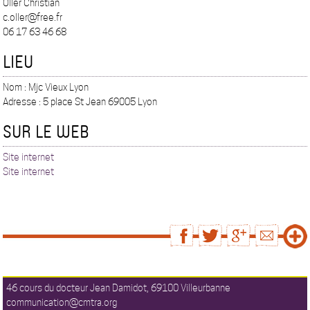
Oller Christian
c.oller@free.fr
06 17 63 46 68
LIEU
Nom : Mjc Vieux Lyon
Adresse : 5 place St Jean 69005 Lyon
SUR LE WEB
Site internet
Site internet
46 cours du docteur Jean Damidot, 69100 Villeurbanne
communication@cmtra.org