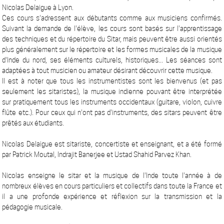
Nicolas Delaigue à Lyon.
Ces cours s'adressent aux débutants comme aux musiciens confirmés.
Suivant la demande de l'élève, les cours sont basés sur l'apprentissage
des techniques et du répertoire du Sitar, mais peuvent être aussi orientés
plus généralement sur le répertoire et les formes musicales de la musique
d'Inde du nord, ses éléments culturels, historiques... Les séances sont
adaptées à tout musicien ou amateur désirant découvrir cette musique.
Il est à noter que tous les instrumentistes sont les bienvenus (et pas
seulement les sitaristes), la musique indienne pouvant être interprétée
sur pratiquement tous les instruments occidentaux (guitare, violon, cuivre
flûte etc.). Pour ceux qui n'ont pas d'instruments, des sitars peuvent être
prêtés aux étudiants.
Nicolas Delaigue est sitariste, concertiste et enseignant, et a été formé
par Patrick Moutal, Indrajit Banerjee et Ustad Shahid Parvez Khan.
Nicolas enseigne le sitar et la musique de l'Inde toute l'année à de
nombreux élèves en cours particuliers et collectifs dans toute la France et
il a une profonde expérience et réflexion sur la transmission et la
pédagogie musicale.