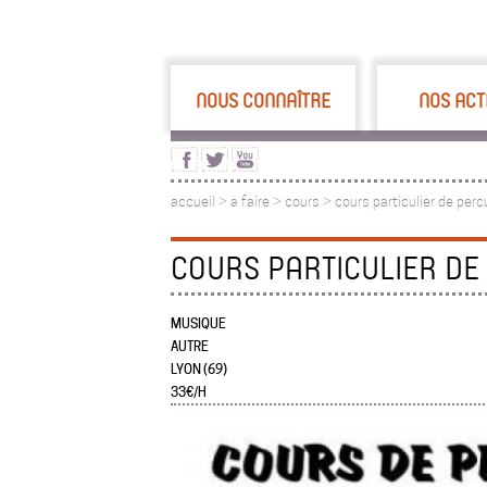
NOUS CONNAÎTRE
NOS ACT
accueil
>
a faire
>
cours >
cours particulier de per
COURS PARTICULIER DE
MUSIQUE
AUTRE
LYON (69)
33€/H