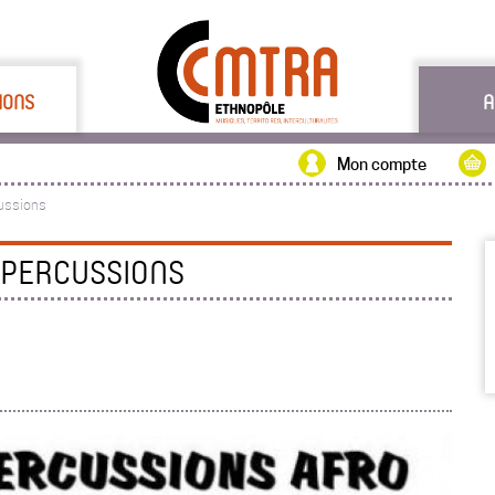
IONS
A
Mon compte
cussions
 PERCUSSIONS