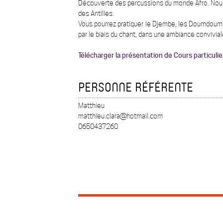
Découverte des percussions du monde Afro. Nous v
des Antilles.
Vous pourrez pratiquer le Djembe, les Doumdoums
par le biais du chant, dans une ambiance convivial
Télécharger la présentation de Cours particuli
PERSONNE RÉFÉRENTE
Matthieu
matthieu.clara@hotmail.com
0650437260