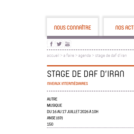
NOUS CONNAÎTRE
NOS ACT
accueil
>
a faire
>
agenda >
stage de daf d’iran
STAGE DE DAF D’IRAN
NIVEAUX INTERMÉDIAIRES
AUTRE
MUSIQUE
DU 16 AU 17 JUILLET 2026 À 10H
ANSE (69)
150