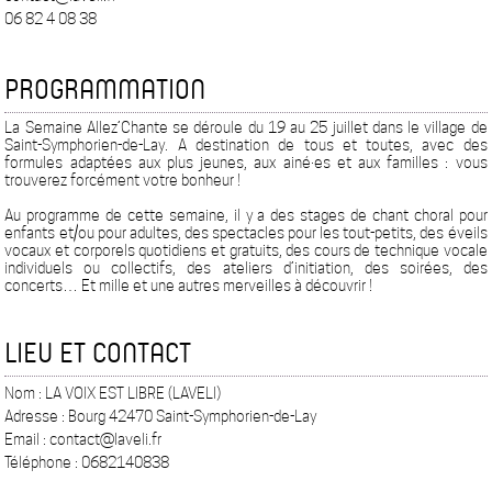
06 82 4 08 38
PROGRAMMATION
La Semaine Allez’Chante se déroule du 19 au 25 juillet dans le village de
Saint-Symphorien-de-Lay. A destination de tous et toutes, avec des
formules adaptées aux plus jeunes, aux ainé·es et aux familles : vous
trouverez forcément votre bonheur !
Au programme de cette semaine, il y a des stages de chant choral pour
enfants et/ou pour adultes, des spectacles pour les tout-petits, des éveils
vocaux et corporels quotidiens et gratuits, des cours de technique vocale
individuels ou collectifs, des ateliers d’initiation, des soirées, des
concerts… Et mille et une autres merveilles à découvrir !
LIEU ET CONTACT
Nom : LA VOIX EST LIBRE (LAVELI)
Adresse : Bourg 42470 Saint-Symphorien-de-Lay
Email : contact@laveli.fr
Téléphone : 0682140838