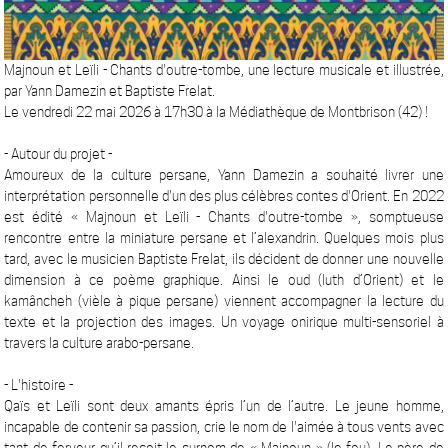
Majnoun et Leïli - Chants d'outre-tombe, une lecture musicale et illustrée,
par Yann Damezin et Baptiste Frelat.
Le vendredi 22 mai 2026 à 17h30 à la Médiathèque de Montbrison (42) !
- Autour du projet -
Amoureux de la culture persane, Yann Damezin a souhaité livrer une
interprétation personnelle d'un des plus célèbres contes d'Orient. En 2022
est édité « Majnoun et Leïli - Chants d'outre-tombe », somptueuse
rencontre entre la miniature persane et l’alexandrin. Quelques mois plus
tard, avec le musicien Baptiste Frelat, ils décident de donner une nouvelle
dimension à ce poème graphique. Ainsi le oud (luth d’Orient) et le
kamâncheh (vièle à pique persane) viennent accompagner la lecture du
texte et la projection des images. Un voyage onirique multi-sensoriel à
travers la culture arabo-persane.
- L'histoire -
Qaïs et Leïli sont deux amants épris l’un de l’autre. Le jeune homme,
incapable de contenir sa passion, crie le nom de l'aimée à tous vents avec