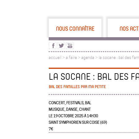
NOUS CONNAÎTRE
NOS ACT
accueil
>
a faire
>
agenda >
la socane : bal des fam
LA SOCANE : BAL DES F
BAL DES FAMILLES PAR MA PETITE
CONCERT, FESTIVALS, BAL
MUSIQUE, DANSE, CHANT
LE 19 OCTOBRE 2025 À 14H30
SAINT SYMPHORIEN SUR COISE (69)
7€