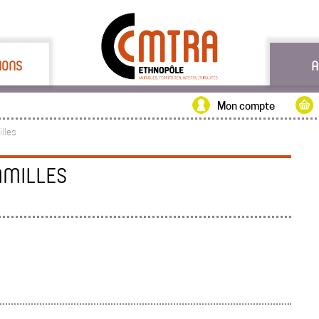
IONS
A
Mon compte
illes
AMILLES