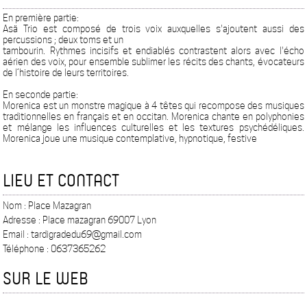
En première partie:
Asä Trio est composé de trois voix auxquelles s'ajoutent aussi des
percussions ; deux toms et un
tambourin. Rythmes incisifs et endiablés contrastent alors avec l'écho
aérien des voix, pour ensemble sublimer les récits des chants, évocateurs
de l’histoire de leurs territoires.
En seconde partie:
Morenica est un monstre magique à 4 têtes qui recompose des musiques
traditionnelles en français et en occitan. Morenica chante en polyphonies
et mélange les influences culturelles et les textures psychédéliques.
Morenica joue une musique contemplative, hypnotique, festive
LIEU ET CONTACT
Nom : Place Mazagran
Adresse : Place mazagran 69007 Lyon
Email : tardigradedu69@gmail.com
Téléphone : 0637365262
SUR LE WEB