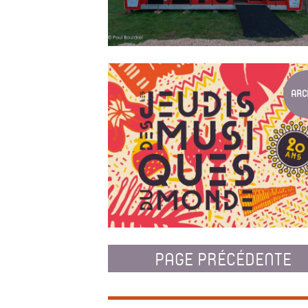
BALS ET APÉRITIFS MUSICAUX À L'...
Bals et concerts gratuits // Les Nuits de Fou
ARC
2017
LES JEUDIS DES MUSIQUES DU MONDE ...
PAGE PRÉCÉDENTE
Rendez-vous incontournable de l’été lyonnai
Jeudis des Musiques du Monde fêtent leurs 
cet été et vous invitent à 7 concerts gratuit