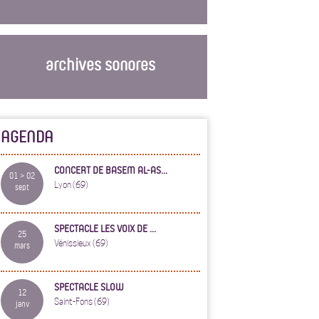
archives sonores
AGENDA
CONCERT DE BASEM AL-AS...
01 > 02
Lyon (69)
sept
SPECTACLE LES VOIX DE ...
25
Vénissieux (69)
mars
SPECTACLE SLOW
12
Saint-Fons (69)
janv