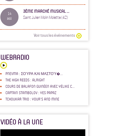
3ÈME MARCHÉ MUSICAL ...
14
Saint Julien Molin Molette (42)
aoû
Voir tous les événements
WEBRADIO
PNEVMA : ΣΟΎΡΑ ΚΑΙ ΜΑΣΤΟΎ�...
THE HIGH REEDS : ALRIGHT
COURS DE BALAFON GUINÉEN AVEC YÉLIKE C...
CAPTAIN STAMBOLOV : YES PAPAZ
TCHOUKAR TRIO : YOUR'S AND MINE
VIDÉO À LA UNE