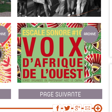
LES RÉVEILLONS FOLKS 2016
rvière
Célébrer la nouvelle année en région !
HIVE
ARCHIVE
LES ESCALES SONORES DU RIZE
PAGE SUIVANTE
s, Les
20 ans
s pour