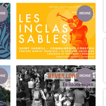
LA SEMAINE DES PATRIMOINES VIVANT...
 Du 4
du 1er au 11 février 2018
HIVE
ARCHIVE
LES INCLASSABLES 2017
Fête de la musique à Lyon
HIVE
ARCHIVE